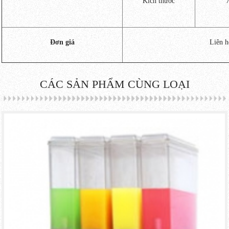
Kích thước
72
Đơn giá
Liên h
CÁC SẢN PHẨM CÙNG LOẠI